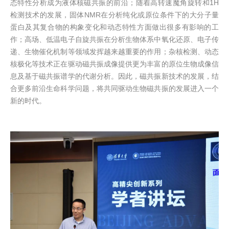
态特性分析成为液体核磁共振的前沿；随着高转速魔角旋转和1H
检测技术的发展，固体NMR在分析纯化或原位条件下的大分子量
蛋白及其复合物的构象变化和动态特性方面做出很多有影响的工
作；高场、低温电子自旋共振在分析生物体系中氧化还原、电子传
递、生物催化机制等领域发挥越来越重要的作用；杂核检测、动态
核极化等技术正在驱动磁共振成像提供更为丰富的原位生物成像信
息及基于磁共振谱学的代谢分析。因此，磁共振新技术的发展，结
合更多前沿生命科学问题，将共同驱动生物磁共振的发展进入一个
新的时代。