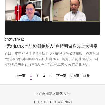
2021/10/14
“无创DNA产前检测奠基人”卢煜明做客云上大讲堂
近日，被誉为“科学界的奥斯卡”之称的科学突破奖揭晓，卢煜明因
“发现在孕妇外周血中存在胎儿的DNA，能用于产前基因测试，判
断婴儿是否患有21三体综合征和其他基因疾病”而获此大奖。
上一页
1
2
3
4
下一页
共4页，42条
北京市海淀区清华大学
TEL：+86 010 62787063