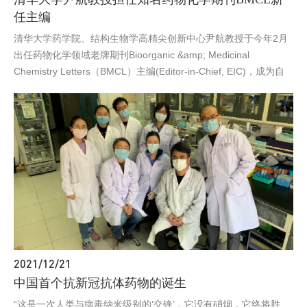
任主编
清华大学药学院、结构生物学高精尖创新中心尹航教授于今年2月
出任药物化学领域老牌期刊Bioorganic &amp; Medicinal
Chemistry Letters（BMCL）主编(Editor-in-Chief, EIC)，成为自
BMCL创刊以来首位中国科研机构的EIC。
2021/12/21
中国首个抗新冠抗体药物的诞生
“这是一次人类与病毒纳米级别的‘交锋’，它没有硝烟，它终将胜