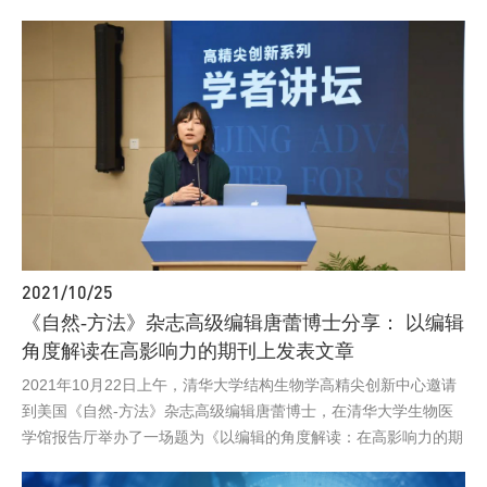
生物结构前沿研究中心李丕龙研究员的邀请，做客中心“创新系列
云上大讲堂”，并在线上做了题为Biomolecular condensates and
their implications for physiology and disease（生物分子凝聚体对
生理和疾病的意义），李丕龙研究员主持了本次讲座。
2021/10/25
《自然-方法》杂志高级编辑唐蕾博士分享： 以编辑
角度解读在高影响力的期刊上发表文章
2021年10月22日上午，清华大学结构生物学高精尖创新中心邀请
到美国《自然-方法》杂志高级编辑唐蕾博士，在清华大学生物医
学馆报告厅举办了一场题为《以编辑的角度解读：在高影响力的期
刊上发表文章》（Getting published in high-impact journals: a