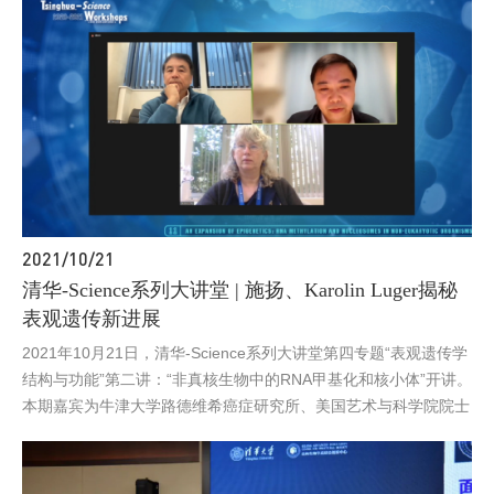
perspective from a Nature Methods editor）的报告，高精尖创新
中心张强锋研究员主持了本次讲座。本次讲座吸引了众多师生前来
聆听，会场内座无虚席。
2021/10/21
清华-Science系列大讲堂 | 施扬、Karolin Luger揭秘
表观遗传新进展
2021年10月21日，清华-Science系列大讲堂第四专题“表观遗传学
结构与功能”第二讲：“非真核生物中的RNA甲基化和核小体”开讲。
本期嘉宾为牛津大学路德维希癌症研究所、美国艺术与科学院院士
施扬教授和科罗拉多大学博尔德分校生物化学讲席教授Karolin
Luger。清华大学医学院副院长、北京生物结构前沿研究中心李海
涛教授主持了本次讲座。