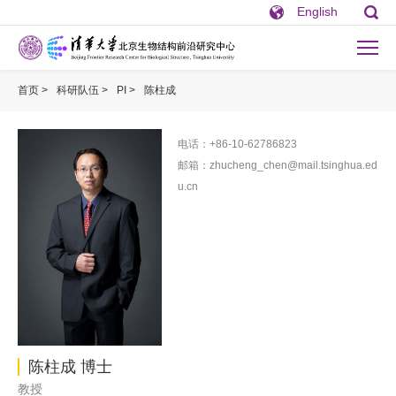
English
首页 >
科研队伍 >
PI >
陈柱成
电话：+86-10-62786823
邮箱：zhucheng_chen@mail.tsinghua.ed
u.cn
陈柱成 博士
教授