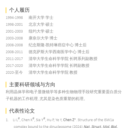
个人履历
1994-1998
南开大学 学士
1998-2001
北京大学 硕士
2001-2003
纽约大学 硕士
2003-2008
康奈尔大学 博士
2008-2008
纪念斯隆-凯特琳癌症中心 博士后
2008-2011
德克萨斯大学西南医学中心 博士后
2011-2017
清华大学生命科学学院 长聘系列副教授
2017-2020
清华大学生命科学学院 长聘副教授
2020-至今
清华大学生命科学学院 教授
主要科研领域与方向
利用晶体学和电子显微镜学等多种生物物理手段研究重要蛋白质分
子机器的工作机理, 尤其是染色质重塑的机理。
代表性论文
#
#
#
1. Li L
, Chen K
, Sia Y
, Hu P, Ye Y,
Chen Z
*. Structure of the ISW1a
complex bound to the dinucleosome (2024)
Nat.
Struct. Mol. Biol
.
,