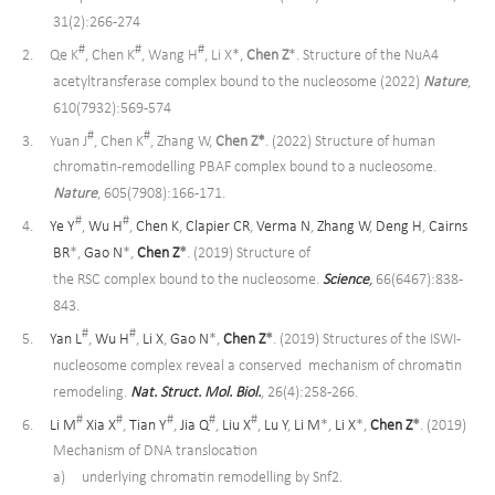
31(2):266-274
#
#
#
2. Qe K
, Chen K
, Wang H
, Li X*,
Chen Z
*. Structure of the NuA4
acetyltransferase complex bound to the nucleosome (2022)
Nature
,
610(7932):569-574
#
#
3. Yuan J
, Chen K
, Zhang W,
Chen Z
*
. (2022) Structure of human
chromatin-remodelling PBAF complex bound to a nucleosome.
Nature
, 605(7908):166-171.
#
#
4.
Ye Y
,
Wu H
,
Chen K
,
Clapier CR
,
Verma N
,
Zhang W
,
Deng H
,
Cairns
BR
*,
Gao N
*,
Chen Z
*
. (2019) Structure of
the RSC complex bound to the nucleosome.
Science
,
66(6467):838-
843.
#
#
5.
Yan L
,
Wu H
,
Li X
,
Gao N
*,
Chen Z
*
. (2019) Structures of the ISWI-
nucleosome complex reveal a conserved
mechanism of chromatin
remodeling.
Nat. Struct. Mol. Biol.
, 26(4):258-266.
#
#
#
#
#
6.
Li M
Xia X
,
Tian Y
,
Jia Q
,
Liu X
,
Lu Y
,
Li M
*,
Li X
*,
Chen Z
*
. (2019)
Mechanism of DNA translocation
a) underlying chromatin remodelling by Snf2.