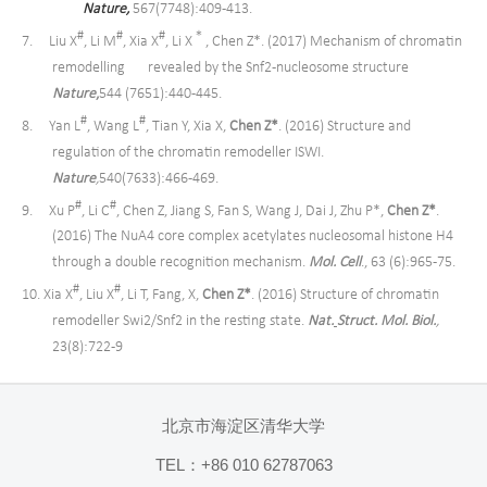
Nature
,
567(7748):409-413.
#
#
#
＊
7. Liu X
, Li M
, Xia X
, Li X
, Chen Z*. (2017) Mechanism of chromatin
remodelling revealed by the
Snf2-nucleosome structure
Nature
,
544 (7651):440-445.
#
#
8. Yan L
, Wang L
, Tian Y, Xia X,
Chen Z*
. (2016) Structure and
regulation of the chromatin remodeller ISWI.
Nature
,
540(7633):466-469.
#
#
9. Xu P
, Li C
, Chen Z, Jiang S, Fan S, Wang J, Dai J, Zhu P*,
Chen Z*
.
(2016) The NuA4 core complex
acetylates nucleosomal histone H4
through a double recognition mechanism.
Mol. Cell
., 63 (6):965-75.
#
#
10. Xia X
, Liu X
, Li T, Fang, X,
Chen Z*
. (2016) Structure of chromatin
remodeller Swi2/Snf2 in the resting state.
Nat.
Struct. Mol. Biol.
,
23(8):722-9
北京市海淀区清华大学
TEL：+86 010 62787063