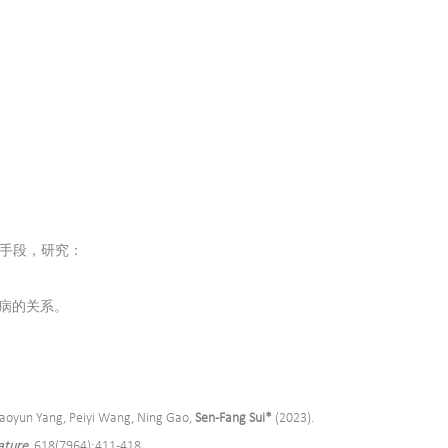
手段，研究：
疾病的关系。
iaoyun Yang, Peiyi Wang, Ning Gao,
Sen-Fang Sui*
(2023).
ature
, 618(7964):411-418.