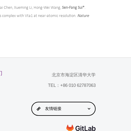
unlai Chen, Xueming Li, Hong-Wei Wang,
Sen-Fang Sui*
.
 complex with Vta1 at near-atomic resolution.
Nature
们
北京市海淀区清华大学
TEL：+86 010 62787063