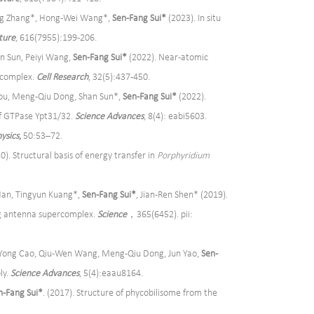
heng Zhang*, Hong-Wei Wang*,
Sen-Fang Sui*
(2023). In situ
ture
, 616(7955):199-206.
an Sun, Peiyi Wang,
Sen-Fang Sui*
(2022). Near-atomic
 complex.
Cell Research
, 32(5):437-450.
ou, Meng-Qiu Dong, Shan Sun*,
Sen-Fang Sui*
(2022).
 of GTPase Ypt31/32.
Science Advances
, 8(4): eabi5603.
ysics
,
50:53–72.
0). Structural basis of energy transfer in
Porphyridium
Han, Tingyun Kuang*,
Sen-Fang Sui*
, Jian-Ren Shen* (2019).
ng antenna supercomplex.
Science
，365(6452). pii:
, Yong Cao, Qiu-Wen Wang, Meng-Qiu Dong, Jun Yao,
Sen-
ly.
Science Advances
, 5(4):eaau8164.
n-Fang
Sui*
. (2017). Structure of phycobilisome from the