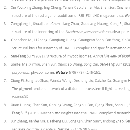
2. Xin You, Xing Zhang, Jing Cheng, Yanan Xiao, Jianfei Ma, Shan Sun, Xinz
structure of the red algal phycobilisome–PSII–PSI–LHC megacomplex.
Na
3. Zongqiang Li, Shuaijiabin Chen, Liang Zhao, Guoqiang Huang, Xiong Pi, Sh
structure of the inner ring of the
Saccharomyces cerevisiae
nuclear pore
4. Chenchen Mi, Li Zhang, Guoqiang Huang, Guangcan Shao, Fan Yang, Xin Y
Structural basis for assembly of TRAPPII complex and specific activation
5.
Sen-Fang
Sui
*
(2021). Structure of Phycobilisomes.
Annual Review of Bioph
6. Jianfei Ma, XinYou, Shan Sun, Xiaoxiao Wang, Song Qin,
Sen-Fang
Sui
* (202
purpureum
phycobilisome.
Nature,
579(7797):146-151.
7. Xiong Pi, Songhao Zhao, Wenda Wang, Desheng Liu, Caizhe Xu, Guangye 
The pigment-protein network of a diatom photosystem II-light-harvesti
eaax4406.
8. Xuan Huang, Shan Sun, Xiaojing Wang, Fenghui Fan, Qiang Zhou, Shan Lu
Fang Sui*
(2019). Mechanistic insights into the SNARE complex disassemb
9. Jun Zhang, Jianfei Ma, Desheng Liu, Song Qin, Shan Sun*, Jindong Zhao,
Se
red alga
Griffithsia pacifica
.
Nature
, 551(7678):57-63.