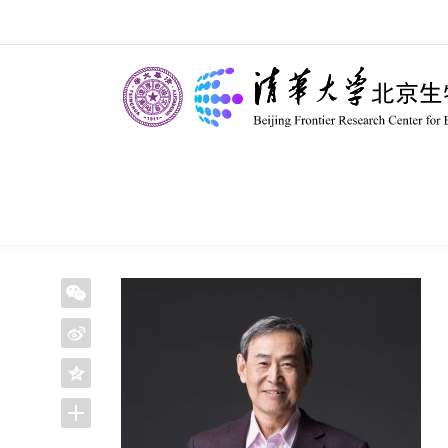
首页 >
科研队伍 >
PI >
隋森芳