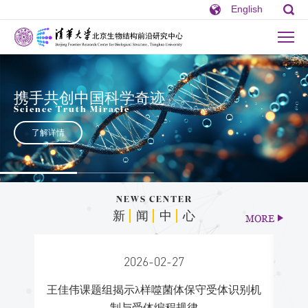
English
携手共创中国科学奇迹
Science Truth Miracle
了解详情
NEWS CENTER
新
闻
中
心
MORE
2026-02-27
王佳伟课题组揭示λ样噬菌体保守受体识别机
王新泉
酸激酶
制与受体编程规律
解码