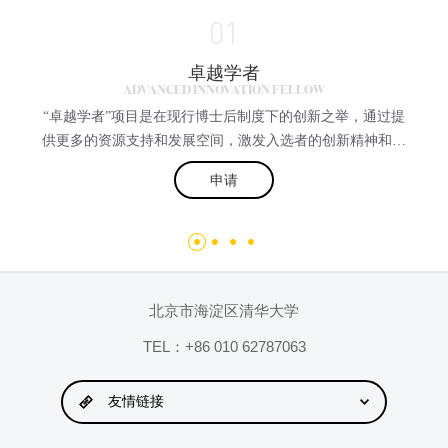
01
卓越学者
ADVANCED INNOVATION FELLOW
“卓越学者”项目是在现行博士后制度下的创新之举，通过提
供更多的资源支持和发展空间，激发入选者的创新精神和工
作热情，敢于从事高难度的研究和工程项目。入选者将在多
申请
名中心PI的共同指导下，参与或负责中心设立的特定研究项
目。该项目入选者需满足博士后的基本要求，项目每期2
年，最多参与两期。期满后，优秀者可申请加入中心，成为
中心相关项目的长期高级研究人员。该项目在国际范围内招
聘，受聘人员除了享受清华大学博士后的基本待遇之外，另
补贴与国际水平的薪资奖金相当，详情可面议。
北京市海淀区清华大学
TEL：+86 010 62787063