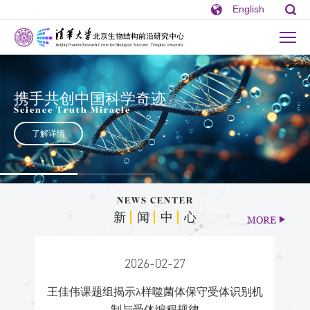
English
结构生物学，实现新跨越
Structural biology, Achieving new leap
了解详情
NEWS CENTER
新
闻
中
心
MORE
2026-02-27
王佳伟课题组揭示λ样噬菌体保守受体识别机
王新泉
酸激酶
制与受体编程规律
解码