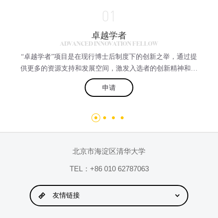
01
卓越学者
ADVANCED INNOVATION FELLOW
“卓越学者”项目是在现行博士后制度下的创新之举，通过提
供更多的资源支持和发展空间，激发入选者的创新精神和工
作热情，敢于从事高难度的研究和工程项目。入选者将在多
申请
名中心PI的共同指导下，参与或负责中心设立的特定研究项
目。该项目入选者需满足博士后的基本要求，项目每期2
年，最多参与两期。期满后，优秀者可申请加入中心，成为
中心相关项目的长期高级研究人员。该项目在国际范围内招
聘，受聘人员除了享受清华大学博士后的基本待遇之外，另
补贴与国际水平的薪资奖金相当，详情可面议。
北京市海淀区清华大学
TEL：+86 010 62787063